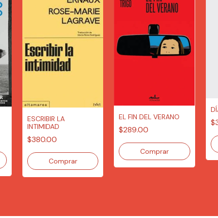
DÍ
EL FIN DEL VERANO
ESCRIBIR LA
$
INTIMIDAD
$289.00
$380.00