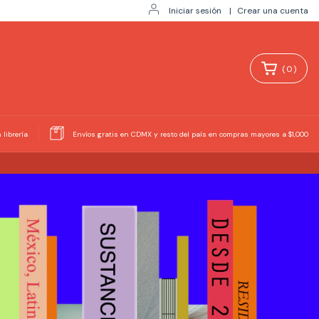
Iniciar sesión
|
Crear una cuenta
(
0
)
 librería
Envíos gratis en CDMX y resto del país en compras mayores a $1,000