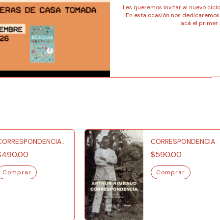
Les queremos invitar al nuevo cicl
En esta ocasión nos dedicaremos a
acá el primer
CORRESPONDENCIA
CORRESPONDENCIA
ERÓTICA
$490.00
$590.00