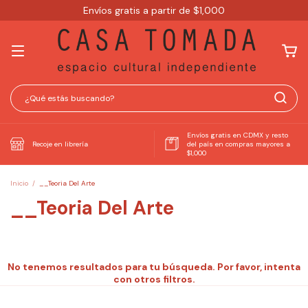
Envíos gratis a partir de $1,000
Envíos gratis en CDMX y resto
Recoje en librería
del país en compras mayores a
$1,000
Inicio
/
__Teoria Del Arte
__Teoria Del Arte
No tenemos resultados para tu búsqueda. Por favor, intenta
con otros filtros.