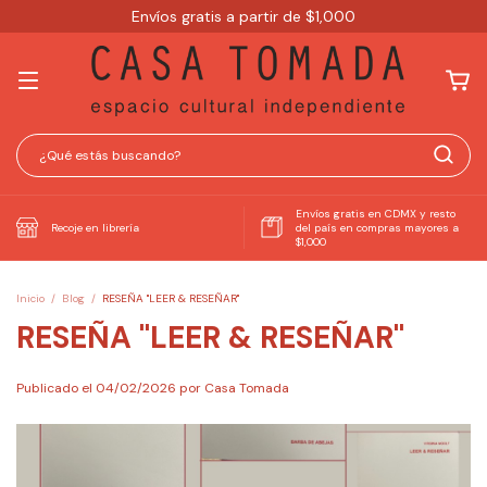
Envíos gratis a partir de $1,000
Envíos gratis en CDMX y resto
Recoje en librería
del país en compras mayores a
$1,000
Inicio
/
Blog
/
RESEÑA "LEER & RESEÑAR"
RESEÑA "LEER & RESEÑAR"
Publicado el 04/02/2026 por Casa Tomada