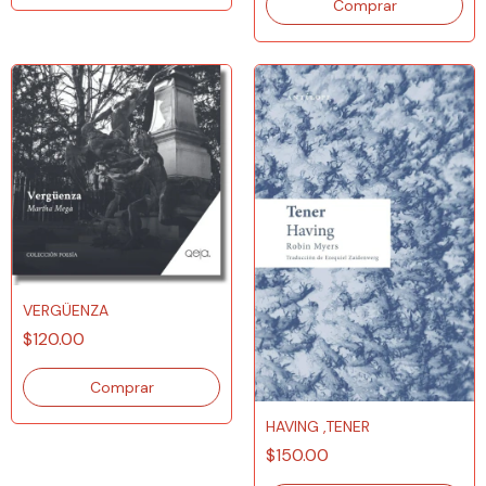
VERGÜENZA
$120.00
HAVING ,TENER
$150.00