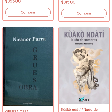
$355.00
$315.00
Kùàkò ndàtí / Nudo de
GRUESA OBRA