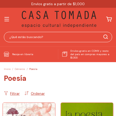
Envíos gratis a partir de $1,000
Envíos gratis en CDMX y resto
Recoje en librería
del país en compras mayores a
$1,000
Inicio
/
Géneros
/
Poesía
Poesía
Filtrar
Ordenar