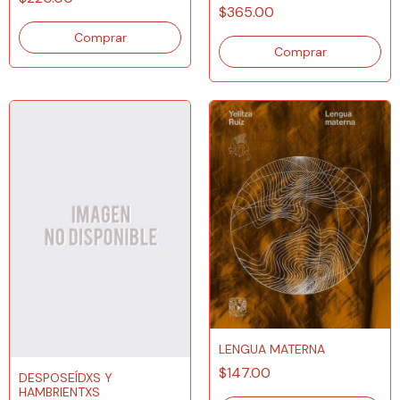
$365.00
LENGUA MATERNA
$147.00
DESPOSEÍDXS Y
HAMBRIENTXS