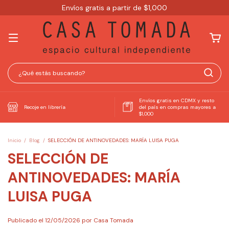
Envíos gratis a partir de $1,000
Envíos gratis en CDMX y resto
Recoje en librería
del país en compras mayores a
$1,000
Inicio
/
Blog
/
SELECCIÓN DE ANTINOVEDADES: MARÍA LUISA PUGA
SELECCIÓN DE
ANTINOVEDADES: MARÍA
LUISA PUGA
Publicado el 12/05/2026 por Casa Tomada