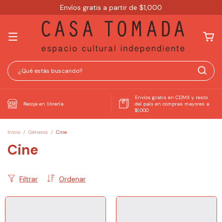
Envíos gratis a partir de $1,000
Envíos gratis en CDMX y resto
Recoje en librería
del país en compras mayores a
$1,000
Inicio
/
Géneros
/
Cine
Cine
Filtrar
Ordenar