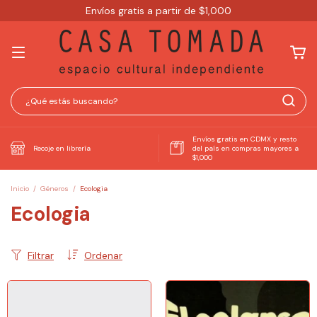
Envíos gratis a partir de $1,000
Envíos gratis en CDMX y resto
Recoje en librería
del país en compras mayores a
$1,000
Inicio
/
Géneros
/
Ecologia
Ecologia
Filtrar
Ordenar