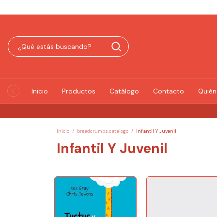
Inicio
Productos
Catálogo
Contacto
Quié
Inicio
/
breadcrumbs.catalogo
/
Infantil Y Juvenil
Infantil Y Juvenil