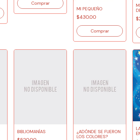
M
MI PEQUEÑO
D
$430.00
$
L
Y
BIBLIOMANÍAS
¿ADÓNDE SE FUERON
E
LOS COLORES?
$520.00