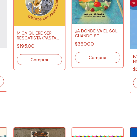
¿A DÓNDE VA EL SOL
MICA QUIERE SER
CUANDO SE
RESCATISTA (PASTA
ACUESTA?
BLANDA)
$360.00
$195.00
P
N
I
$
U