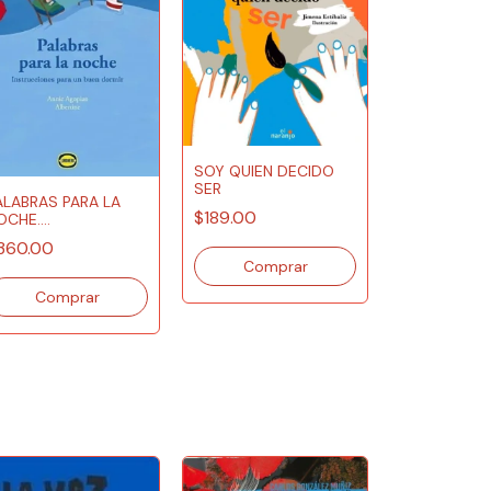
SOY QUIEN DECIDO
SER
ALABRAS PARA LA
$189.00
OCHE.
NSTRUCCIONES PARA
360.00
N BUEN DORMIR