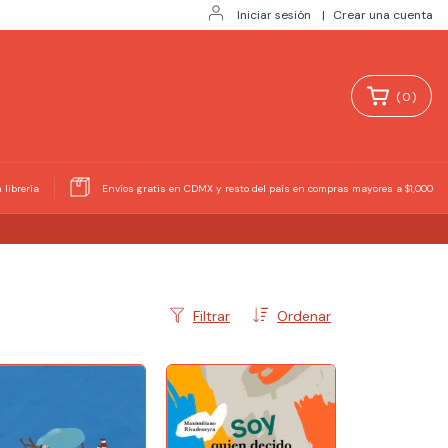
Iniciar sesión
|
Crear una cuenta
(
0
)
 librería
Envíos gratis en CDMX y resto del país en compras mayores a $1,000
Filtrar
Ordenar