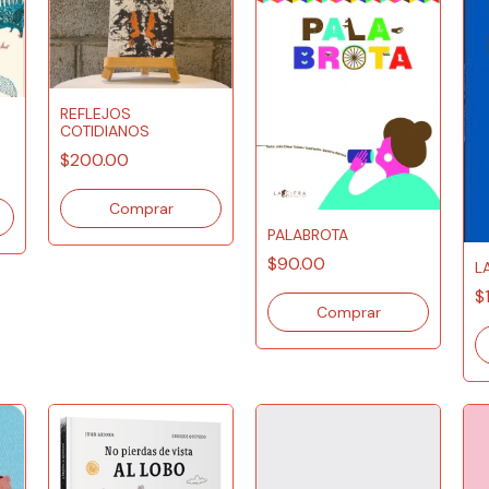
REFLEJOS
COTIDIANOS
$200.00
PALABROTA
$90.00
L
$