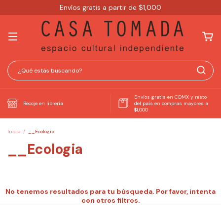
Envíos gratis a partir de $1,000
Envíos gratis en CDMX y resto
Recoje en librería
del país en compras mayores a
$1,000
Inicio
/
__Ecologia
__Ecologia
No tenemos resultados para tu búsqueda. Por favor, intenta
con otros filtros.