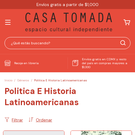
Envíos gratis a partir de $1,000
Envíos gratis en CDMX y resto
Recoje en librería
del país en compras mayores a
$1,000
Inicio
/
Géneros
/
Politica E Historia Latinoamericanas
Politica E Historia
Latinoamericanas
Filtrar
Ordenar