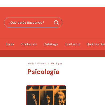
Inicio
Productos
Catálogo
Contacto
Quiénes S
Inicio
/
Géneros
/
Psicologia
Psicologia