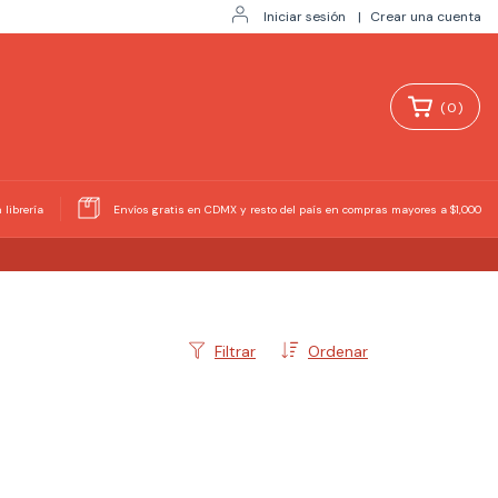
Iniciar sesión
|
Crear una cuenta
(
0
)
 librería
Envíos gratis en CDMX y resto del país en compras mayores a $1,000
Filtrar
Ordenar