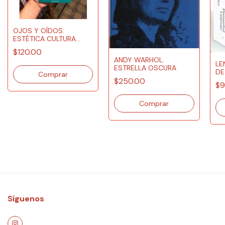
OJOS Y OÍDOS.
ESTÉTICA CULTURA
VISUAL Y LA EXIGENCIA
$120.00
DE UNA POLÍTICA NO
ANDY WARHOL.
GUBERNAMENTAL
LE
ESTRELLA OSCURA
DE
$250.00
$9
Síguenos