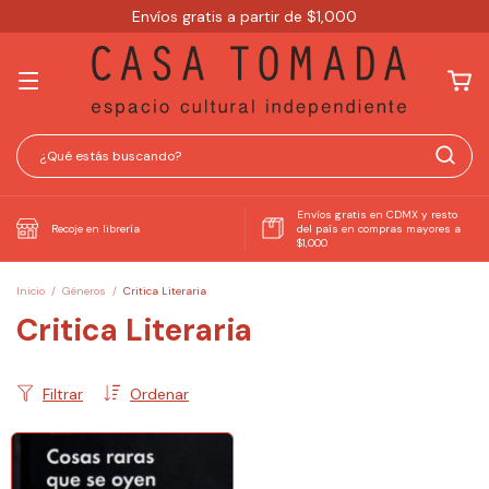
Envíos gratis a partir de $1,000
Envíos gratis en CDMX y resto
Recoje en librería
del país en compras mayores a
$1,000
Inicio
/
Géneros
/
Critica Literaria
Critica Literaria
Filtrar
Ordenar