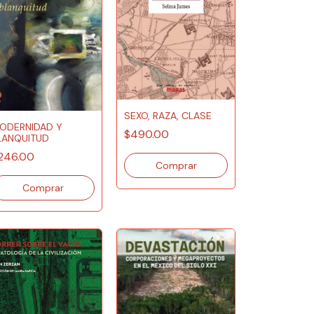
SEXO, RAZA, CLASE
ODERNIDAD Y
$490.00
LANQUITUD
246.00