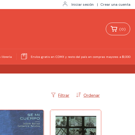
Iniciar sesión
|
Crear una cuenta
(
0
)
 librería
Envíos gratis en CDMX y resto del país en compras mayores a $1,000
Filtrar
Ordenar