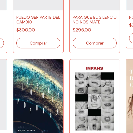
PUEDO SER PARTE DEL
PARA QUE EL SILENCIO
P
CAMBIO
NO NOS MATE
$
AD
$300.00
$295.00