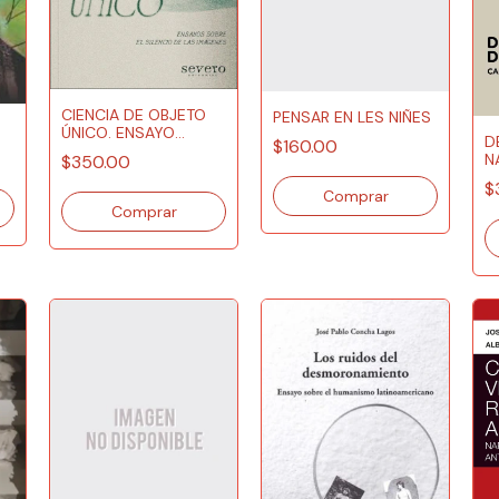
CIENCIA DE OBJETO
PENSAR EN LES NIÑES
ÚNICO. ENSAYO
D
$160.00
SOBRE EL SILENCIO
N
$350.00
DE LAS IMÁGENES
$