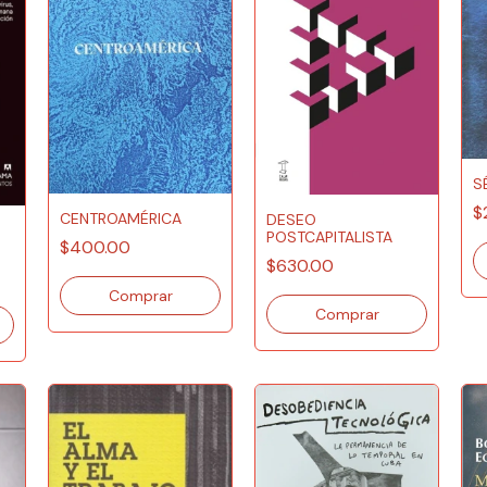
S
$
CENTROAMÉRICA
DESEO
POSTCAPITALISTA
$400.00
$630.00