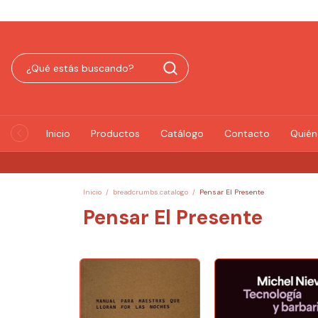
Inicio
Productos
Catálogo
Contacto
Quié
Inicio
/
breadcrumbs.catalogo
/
Pensar El Presente
Pensar El Presente