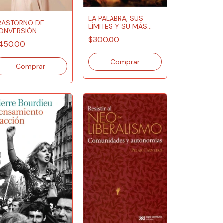
LA PALABRA, SUS
RASTORNO DE
LÍMITES Y SU MÁS
ONVERSIÓN
ALLÁ
$300.00
450.00