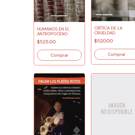
CRÍTICA DE LA
HUMANOS EN EL
CRUELDAD
ANTROPOCENO
$520.00
$525.00