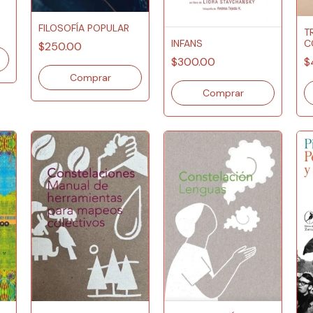
FILOSOFÍA POPULAR
T
INFANS
C
$250.00
$300.00
$