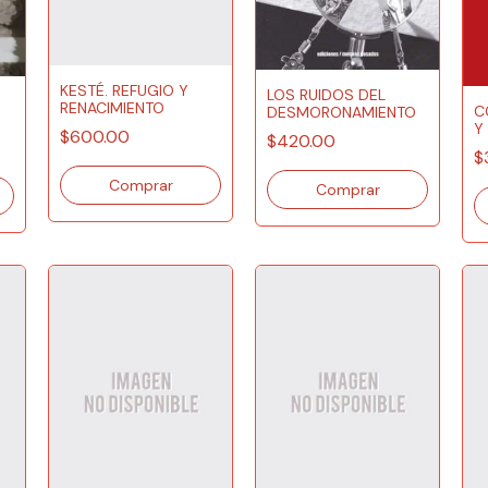
KESTÉ. REFUGIO Y
LOS RUIDOS DEL
RENACIMIENTO
C
DESMORONAMIENTO
Y
$600.00
$420.00
A
$