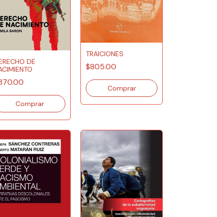
TRAICIONES
ERECHO DE
$805.00
ACIMIENTO
370.00