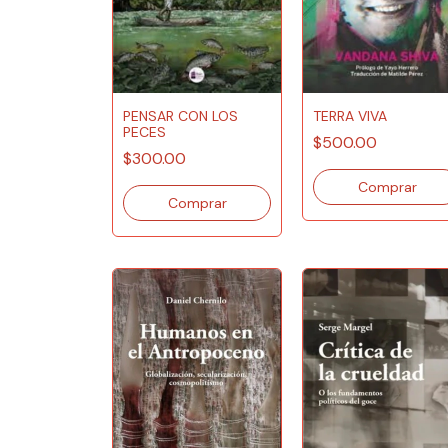
TERRA VIVA
PENSAR CON LOS
PECES
$500.00
$300.00