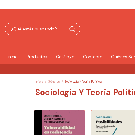
Inicio
Productos
Catálogo
Contacto
Quiénes S
Inicio
/
Géneros
/
Sociologia Y Teoria Politica
Sociologia Y Teoria Polit