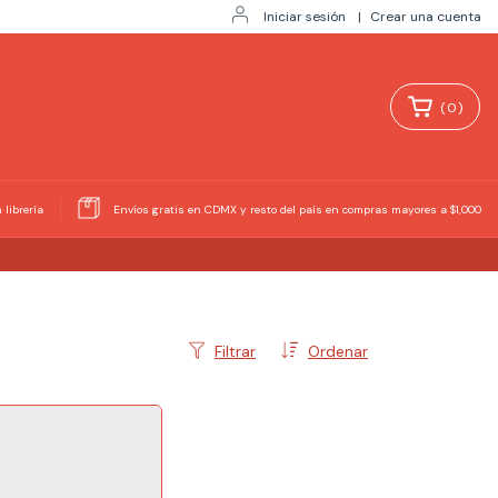
Iniciar sesión
|
Crear una cuenta
(
0
)
 librería
Envíos gratis en CDMX y resto del país en compras mayores a $1,000
Filtrar
Ordenar