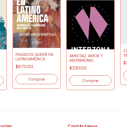
C
PASADOS QUEER EN
T
AMISTAD, AMOR Y
LATINOAMÉRICA
MATRIMONIO
$
N
$672.00
$230.00
orías
Contáctanos