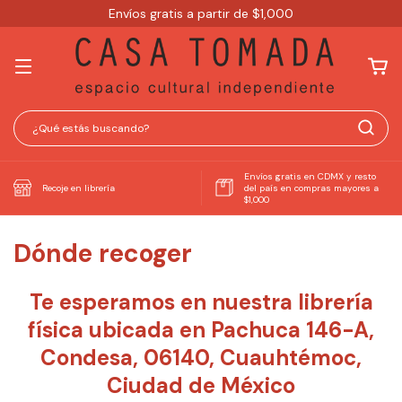
Envíos gratis a partir de $1,000
Envíos gratis en CDMX y resto
Recoje en librería
del país en compras mayores a
$1,000
Dónde recoger
Te esperamos en nuestra librería
física ubicada en Pachuca 146-A,
Condesa, 06140, Cuauhtémoc,
Ciudad de México