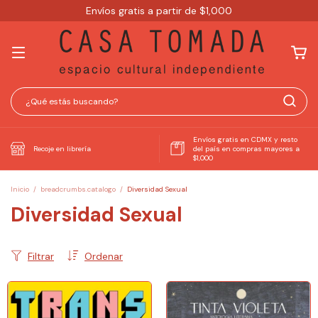
Envíos gratis a partir de $1,000
Envíos gratis en CDMX y resto
Recoje en librería
del país en compras mayores a
$1,000
Inicio
/
breadcrumbs.catalogo
/
Diversidad Sexual
Diversidad Sexual
Filtrar
Ordenar