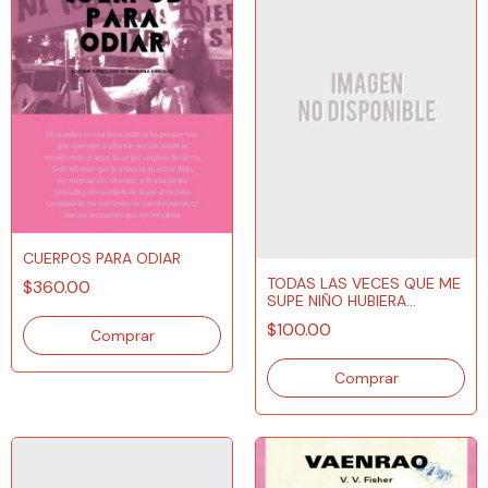
CUERPOS PARA ODIAR
TODAS LAS VECES QUE ME
$360.00
SUPE NIÑO HUBIERA
QUERIDO TRAER
$100.00
SOMBRERO