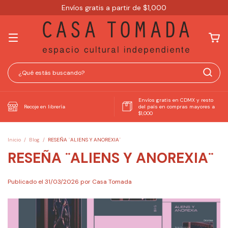
Envíos gratis a partir de $1,000
Envíos gratis en CDMX y resto
Recoje en librería
del país en compras mayores a
$1,000
Inicio
/
Blog
/
RESEÑA ¨ALIENS Y ANOREXIA¨
RESEÑA ¨ALIENS Y ANOREXIA¨
Publicado el 31/03/2026 por Casa Tomada