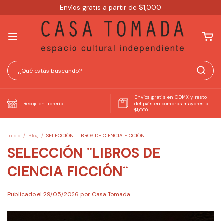
Envíos gratis a partir de $1,000
Envíos gratis en CDMX y resto
Recoje en librería
del país en compras mayores a
$1,000
Inicio
/
Blog
/
SELECCIÓN ¨LIBROS DE CIENCIA FICCIÓN¨
SELECCIÓN ¨LIBROS DE
CIENCIA FICCIÓN¨
Publicado el 29/05/2026 por Casa Tomada