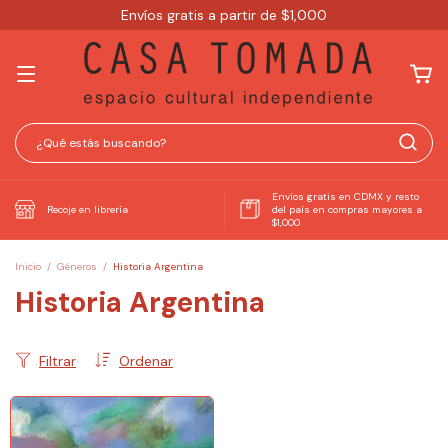
Envíos gratis a partir de $1,000
Envíos gratis en CDMX y resto
Recoje en librería
del país en compras mayores a
$1,000
Inicio
/
Géneros
/
Historia Argentina
Historia Argentina
Filtrar
Ordenar