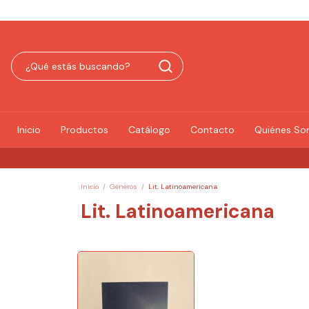
Inicio
Productos
Catálogo
Contacto
Quiénes S
Inicio
/
Géneros
/
Lit. Latinoamericana
Lit. Latinoamericana