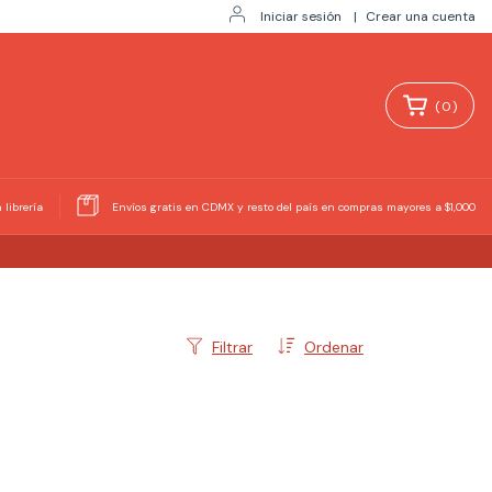
Iniciar sesión
|
Crear una cuenta
(
0
)
 librería
Envíos gratis en CDMX y resto del país en compras mayores a $1,000
Filtrar
Ordenar