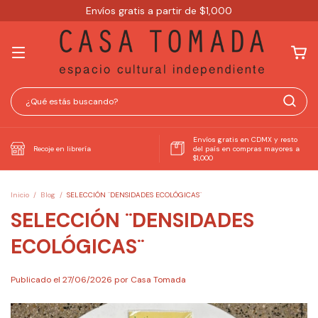
Envíos gratis a partir de $1,000
Envíos gratis en CDMX y resto
Recoje en librería
del país en compras mayores a
$1,000
Inicio
/
Blog
/
SELECCIÓN ¨DENSIDADES ECOLÓGICAS¨
SELECCIÓN ¨DENSIDADES
ECOLÓGICAS¨
Publicado el 27/06/2026 por Casa Tomada