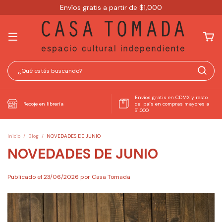
Envíos gratis a partir de $1,000
Envíos gratis en CDMX y resto
Recoje en librería
del país en compras mayores a
$1,000
Inicio
/
Blog
/
NOVEDADES DE JUNIO
NOVEDADES DE JUNIO
Publicado el 23/06/2026 por Casa Tomada