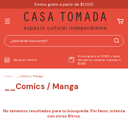
Envíos gratis a partir de $1,000
Envíos gratis en CDMX y resto
Recoje en librería
del país en compras mayores a
$1,000
Inicio
/
__Comics / Manga
__Comics / Manga
No tenemos resultados para tu búsqueda. Por favor, intenta
con otros filtros.