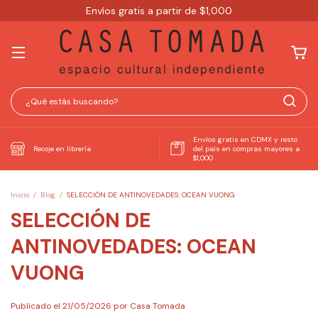
Envíos gratis a partir de $1,000
Envíos gratis en CDMX y resto
Recoje en librería
del país en compras mayores a
$1,000
Inicio
/
Blog
/
SELECCIÓN DE ANTINOVEDADES: OCEAN VUONG
SELECCIÓN DE
ANTINOVEDADES: OCEAN
VUONG
Publicado el 21/05/2026 por Casa Tomada