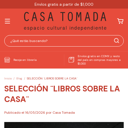
Envíos gratis a partir de $1,000
Envíos gratis en CDMX y resto
Recoje en librería
del país en compras mayores a
$1,000
Inicio
/
Blog
/
SELECCIÓN ¨LIBROS SOBRE LA CASA¨
SELECCIÓN ¨LIBROS SOBRE LA
CASA¨
Publicado el 16/05/2026 por Casa Tomada