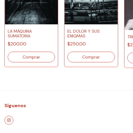
LA MÁQUINA
EL DOLOR Y SUS
SUMATORIA
ENIGMAS
TR
$200.00
$250.00
$2
Síguenos