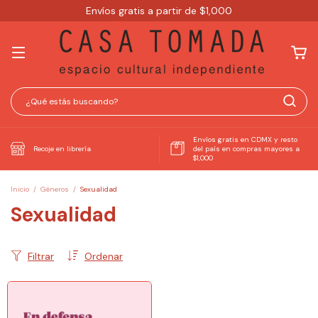
Envíos gratis a partir de $1,000
Envíos gratis en CDMX y resto
Recoje en librería
del país en compras mayores a
$1,000
Inicio
/
Géneros
/
Sexualidad
Sexualidad
Filtrar
Ordenar