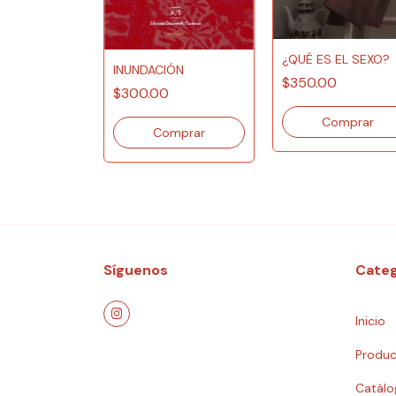
INA
IA
¿QUÉ ES EL SEXO?
INUNDACIÓN
0
$350.00
$300.00
Síguenos
Categ
Inicio
Produc
Catálo