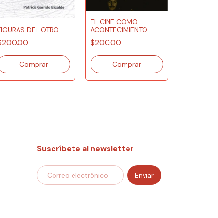
EL CINE COMO
ACONTECIMIENTO
FIGURAS DEL OTRO
¿POR QUÉ 
$200.00
$200.00
PSICOANÁL
$200.00
Suscríbete al newsletter