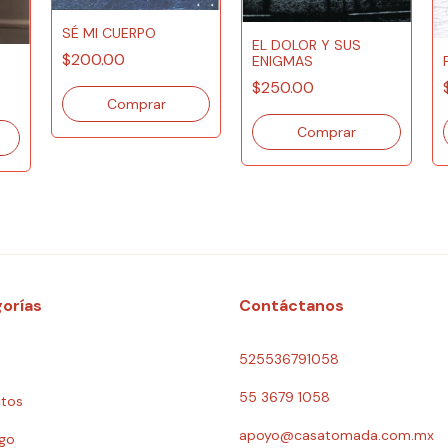
SÉ MI CUERPO
EL DOLOR Y SUS
$200.00
ENIGMAS
$250.00
orías
Contáctanos
525536791058
55 3679 1058
tos
apoyo@casatomada.com.mx
go