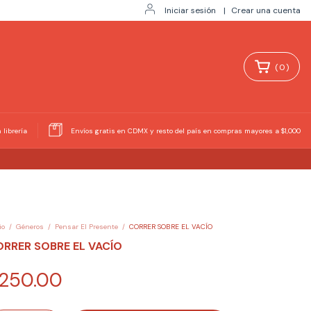
Iniciar sesión
|
Crear una cuenta
(
0
)
 librería
Envíos gratis en CDMX y resto del país en compras mayores a $1,000
io
/
Géneros
/
Pensar El Presente
/
CORRER SOBRE EL VACÍO
RRER SOBRE EL VACÍO
250.00