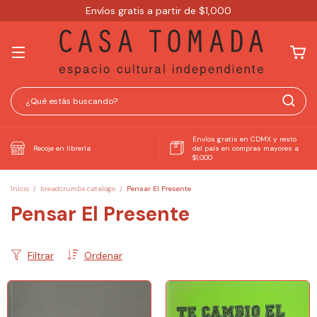
Envíos gratis a partir de $1,000
Envíos gratis en CDMX y resto
Recoje en librería
del país en compras mayores a
$1,000
Inicio
/
breadcrumbs.catalogo
/
Pensar El Presente
Pensar El Presente
Filtrar
Ordenar