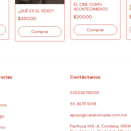
EL CINE COMO
ACONTECIMIENTO
¿QUÉ ES EL SEXO?
$200.00
$350.00
orías
Contáctanos
525536791058
55 3679 1058
tos
apoyo@casatomada.com.mx
go
Pachuca 146-A, Condesa, 0614
cto