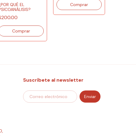
¿POR QUÉ EL
PSICOANÁLISIS?
LO RIDÍCU
$200.00
$200.00
Suscríbete al newsletter
0,