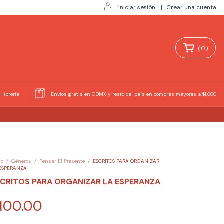
Iniciar sesión
|
Crear una cuenta
(
0
)
 librería
Envíos gratis en CDMX y resto del país en compras mayores a $1,000
io
/
Géneros
/
Pensar El Presente
/
ESCRITOS PARA ORGANIZAR
ESPERANZA
CRITOS PARA ORGANIZAR LA ESPERANZA
100.00