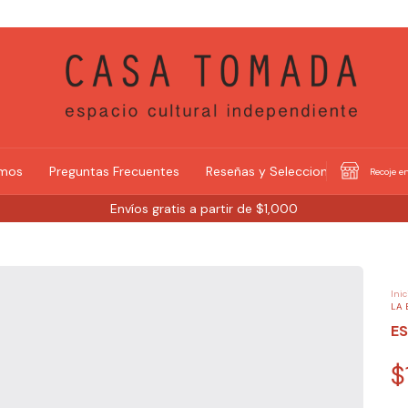
omos
Preguntas Frecuentes
Reseñas y Selecciones
Recoje en
Envíos gratis a partir de $1,000
Inic
LA 
ES
$