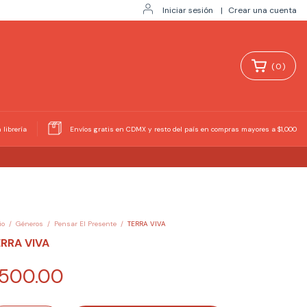
Iniciar sesión
|
Crear una cuenta
(
0
)
 librería
Envíos gratis en CDMX y resto del país en compras mayores a $1,000
io
/
Géneros
/
Pensar El Presente
/
TERRA VIVA
RRA VIVA
500.00