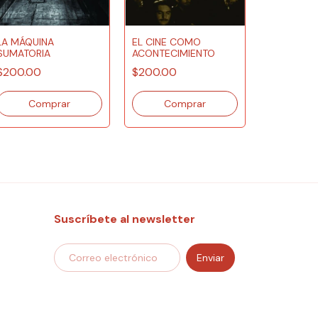
LA MÁQUINA
EL CINE COMO
SUMATORIA
ACONTECIMIENTO
$200.00
$200.00
¿QUÉ ES E
$350.00
Suscríbete al newsletter