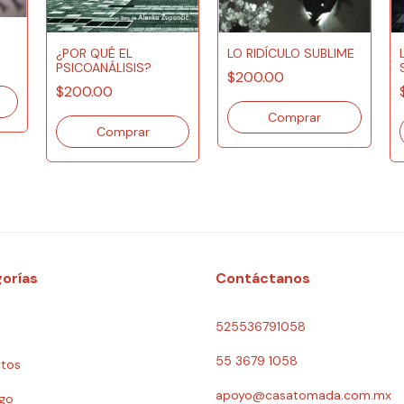
¿POR QUÉ EL
LO RIDÍCULO SUBLIME
PSICOANÁLISIS?
$200.00
$200.00
orías
Contáctanos
525536791058
55 3679 1058
tos
apoyo@casatomada.com.mx
go