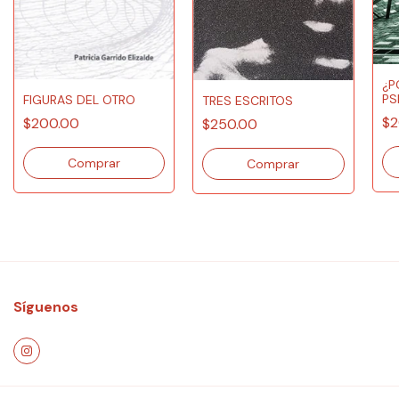
¿P
PS
FIGURAS DEL OTRO
TRES ESCRITOS
$2
$200.00
$250.00
Síguenos