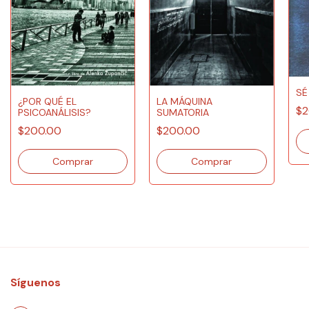
SÉ
¿POR QUÉ EL
LA MÁQUINA
$2
PSICOANÁLISIS?
SUMATORIA
$200.00
$200.00
Síguenos