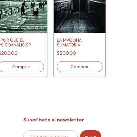
¿POR QUÉ EL
LA MÁQUINA
PSICOANÁLISIS?
SUMATORIA
LO RIDÍCU
$200.00
$200.00
$200.00
Suscríbete al newsletter