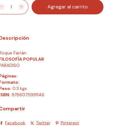
Descripción
Roque Farrán
FILOSOFÍA POPULAR
PARADISO
Páginas:
Formato:
Peso:
0.3 kgs.
ISBN:
9786075991146
Compartir
Facebook
Twitter
Pinterest