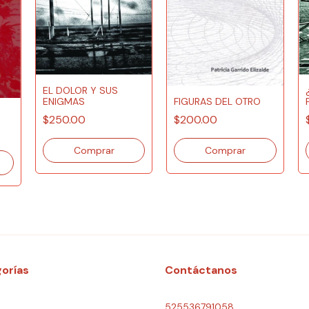
EL DOLOR Y SUS
ENIGMAS
FIGURAS DEL OTRO
$250.00
$200.00
orías
Contáctanos
525536791058