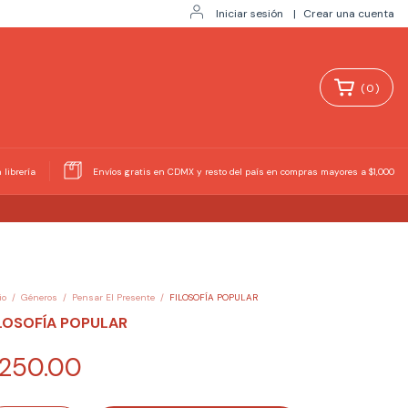
Iniciar sesión
|
Crear una cuenta
(
0
)
 librería
Envíos gratis en CDMX y resto del país en compras mayores a $1,000
io
/
Géneros
/
Pensar El Presente
/
FILOSOFÍA POPULAR
LOSOFÍA POPULAR
250.00