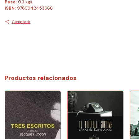
Peso:
0.3 kgs.
ISBN:
9789942453686
Compartir
Productos relacionados