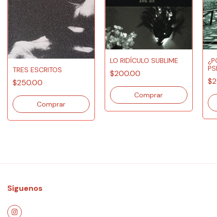
LO RIDÍCULO SUBLIME
¿P
PS
TRES ESCRITOS
$200.00
$2
$250.00
Síguenos