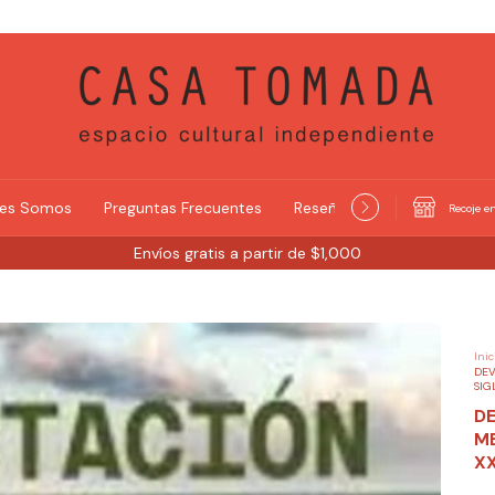
nes Somos
Preguntas Frecuentes
Reseñas y Selecciones
Recoje en
Envíos gratis a partir de $1,000
Inic
DEV
SIG
D
ME
XX