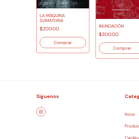
 EL
LA MÁQUINA
LISIS?
SUMATORIA
INUNDACIÓN
0
$200.00
$300.00
Síguenos
Categ
Inicio
Produc
Catálo