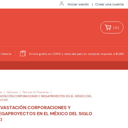
Iniciar sesión
|
Crear una cuenta
(
0
)
 librería
Envíos gratis en CDMX y resto del país en compras mayores a $1,000
io
/
Géneros
/
Pensar El Presente
/
ASTACIÓN.CORPORACIONES Y MEGAPROYECTOS EN EL MÉXICO DEL
LO XXI
EVASTACIÓN.CORPORACIONES Y
GAPROYECTOS EN EL MÉXICO DEL SIGLO
I