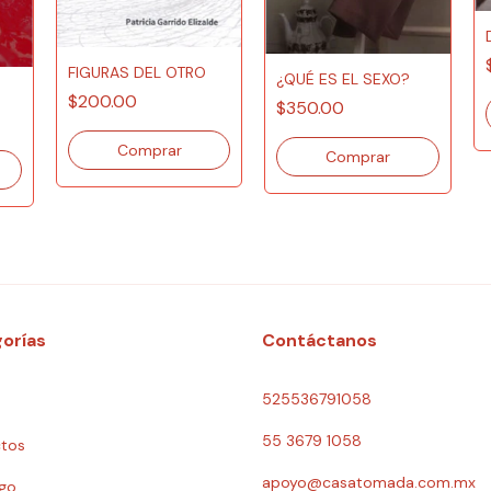
FIGURAS DEL OTRO
¿QUÉ ES EL SEXO?
$200.00
$350.00
orías
Contáctanos
525536791058
55 3679 1058
tos
apoyo@casatomada.com.mx
go