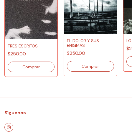
EL DOLOR Y SUS
LO
ENIGMAS
TRES ESCRITOS
$2
$250.00
$250.00
Síguenos