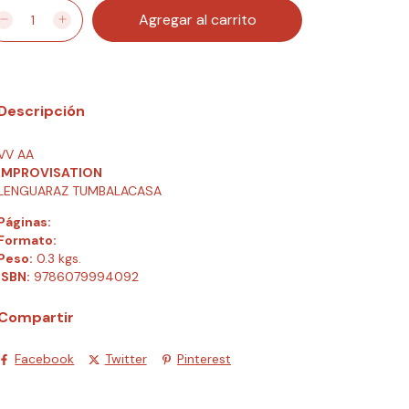
Descripción
VV AA
IMPROVISATION
LENGUARAZ TUMBALACASA
Páginas:
Formato:
Peso:
0.3 kgs.
ISBN:
9786079994092
Compartir
Facebook
Twitter
Pinterest