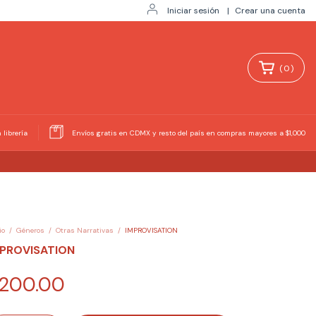
Iniciar sesión
|
Crear una cuenta
(
0
)
 librería
Envíos gratis en CDMX y resto del país en compras mayores a $1,000
io
/
Géneros
/
Otras Narrativas
/
IMPROVISATION
MPROVISATION
200.00