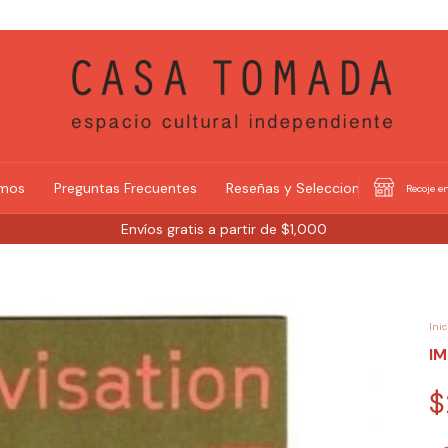
omos
Preguntas Frecuentes
Reseñas y Selecciones
Recoje en
Envíos gratis a partir de $1,000
Inic
I
$