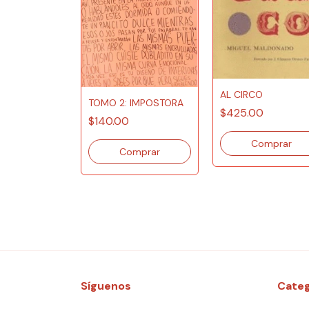
AL CIRCO
NO
TOMO 2: IMPOSTORA
$425.00
ICAL
$140.00
0
Síguenos
Categ