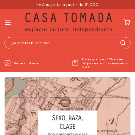
Envíos gratis a partir de $1,000
Envíos gratis en CDMX y resto
Recoje en librería
del país en compras mayores a
$1,000