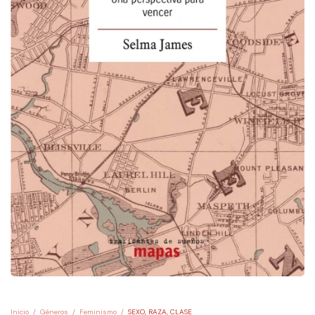
Inicio
/
Géneros
/
Feminismo
/
SEXO, RAZA, CLASE