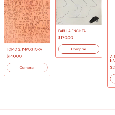
FÁBULA ENCINTA
$170.00
TOMO 2: IMPOSTORA
$140.00
A 
NA
PU
$2
CO