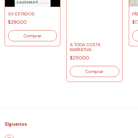
50 ESTADOS
FÁ
$280.00
$1
A TODA COSTA:
NARRATIVA
PUERTORRIQUELA
$250.00
CONTEMPORÁNEA
Síguenos