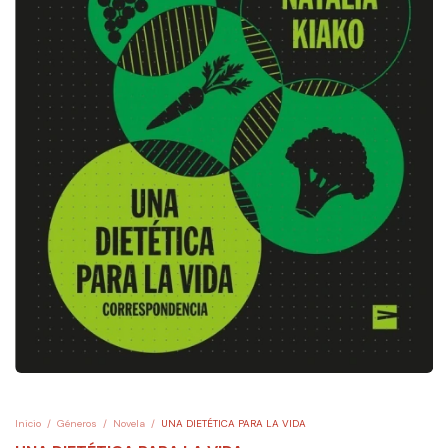
Inicio
/
Géneros
/
Novela
/
UNA DIETÉTICA PARA LA VIDA