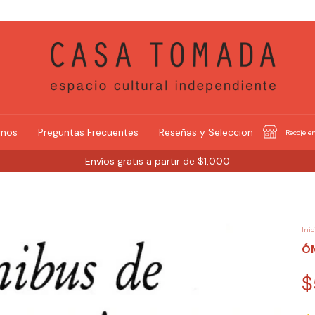
omos
Preguntas Frecuentes
Reseñas y Selecciones
Recoje en
Envíos gratis a partir de $1,000
Inic
ÓM
$