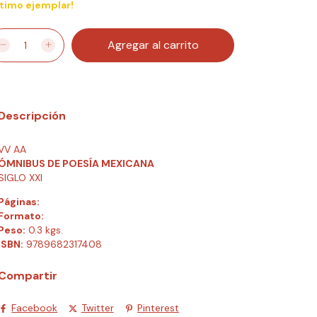
ltimo ejemplar!
Descripción
VV AA
ÓMNIBUS DE POESÍA MEXICANA
SIGLO XXI
Páginas:
Formato:
Peso:
0.3 kgs.
ISBN:
9789682317408
Compartir
Facebook
Twitter
Pinterest