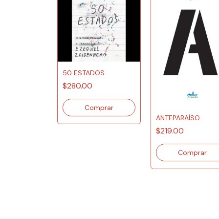
50 ESTADOS
$280.00
ANTEPARAÍSO
O DE
$219.00
JO