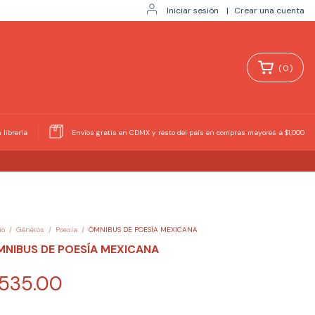
Iniciar sesión
|
Crear una cuenta
(
0
)
 librería
Envíos gratis en CDMX y resto del país en compras mayores a $1,000
io
/
Géneros
/
Poesía
/
ÓMNIBUS DE POESÍA MEXICANA
NIBUS DE POESÍA MEXICANA
535.00