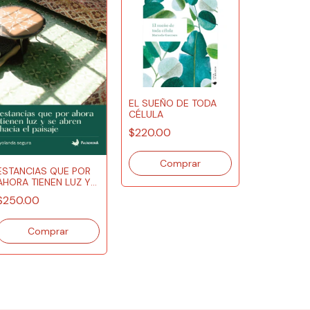
EL SUEÑO DE TODA
CÉLULA
$220.00
ESTANCIAS QUE POR
AHORA TIENEN LUZ Y
CIUDADAN
SE ABREN HACIA EL
$250.00
PAISAJE
$300.00