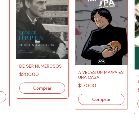
DE SER NUMEROSOS
A VECES UN MA/PA ES
$200.00
UNA CASA
$170.00