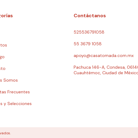
orías
Contáctanos
525536791058
55 3679 1058
tos
apoyo@casatomada.com.mx
go
Pachuca 146-A, Condesa, 0614
cto
Cuauhtémoc, Ciudad de Méxic
es Somos
tas Frecuentes
s y Selecciones
vados.