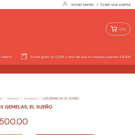
Iniciar sesión
|
Crear una cuenta
(
0
)
 librería
Envíos gratis en CDMX y resto del país en compras mayores a $1,000
io
/
Géneros
/
Ambiente
/
LAS GEMELAS, EL SUEÑO
S GEMELAS, EL SUEÑO
500.00