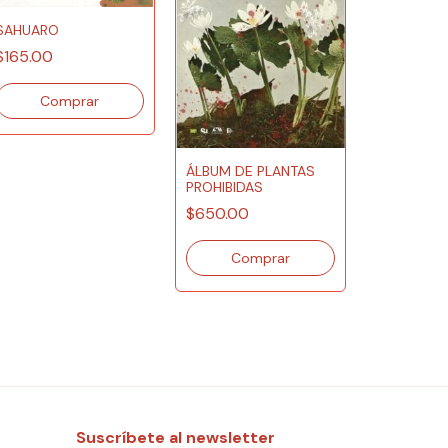
SAHUARO
$165.00
ÁLBUM DE PLANTAS
PROHIBIDAS
CÓMO PIE
BOSQUES
$650.00
$605.00
Suscríbete al newsletter