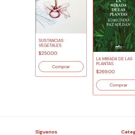
SUSTANCIAS
VEGETALES
$250.00
VOL. 2 AGUA
LA MIRADA DE LAS
ERRITORIOS
PLANTAS
$269.00
Síguenos
Categ