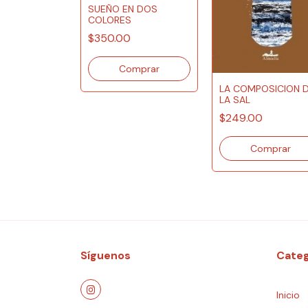
SUEÑO EN DOS
COLORES
$350.00
UATRODOS:
LA COMPOSICION 
RXS
LA SAL
NXS
$249.00
Síguenos
Categ
Inicio