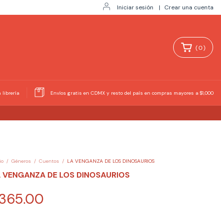
Iniciar sesión
|
Crear una cuenta
(
0
)
 librería
Envíos gratis en CDMX y resto del país en compras mayores a $1,000
io
/
Géneros
/
Cuentos
/
LA VENGANZA DE LOS DINOSAURIOS
 VENGANZA DE LOS DINOSAURIOS
365.00