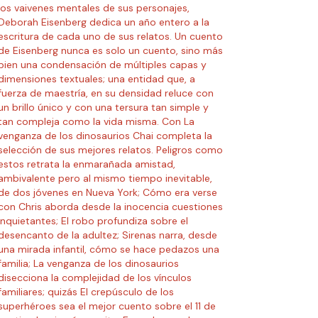
los vaivenes mentales de sus personajes,
Deborah Eisenberg dedica un año entero a la
escritura de cada uno de sus relatos. Un cuento
de Eisenberg nunca es solo un cuento, sino más
bien una condensación de múltiples capas y
dimensiones textuales; una entidad que, a
fuerza de maestría, en su densidad reluce con
un brillo único y con una tersura tan simple y
tan compleja como la vida misma. Con La
venganza de los dinosaurios Chai completa la
selección de sus mejores relatos. Peligros como
estos retrata la enmarañada amistad,
ambivalente pero al mismo tiempo inevitable,
de dos jóvenes en Nueva York; Cómo era verse
con Chris aborda desde la inocencia cuestiones
inquietantes; El robo profundiza sobre el
desencanto de la adultez; Sirenas narra, desde
una mirada infantil, cómo se hace pedazos una
familia; La venganza de los dinosaurios
disecciona la complejidad de los vínculos
familiares; quizás El crepúsculo de los
superhéroes sea el mejor cuento sobre el 11 de