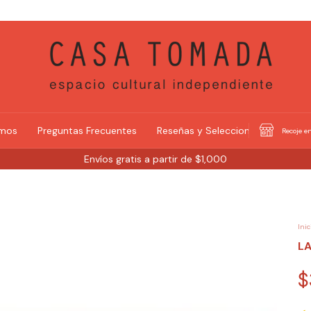
omos
Preguntas Frecuentes
Reseñas y Selecciones
Recoje en
Envíos gratis a partir de $1,000
Inic
LA
$