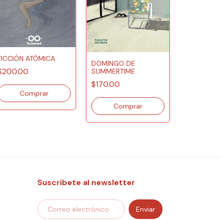
FICCIÓN ATÓMICA
DOMINGO DE
$200.00
SUMMERTIME
EL FIN DE
$170.00
$229.00
Suscríbete al newsletter