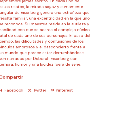
septiembre jamás escrito. En cada uno de
estos relatos, la mirada sagaz y sumamente
singular de Eisenberg genera una extrañeza que
resulta familiar, una excentricidad en la que uno
se reconoce. Su maestría reside en la sutileza y
habilidad con que se acerca al complejo núcleo
vital de cada uno de sus personajes. El paso del
tiempo, las dificultades y confusiones de los
vínculos amorosos y el desconcierto frente a
un mundo que parece estar derrumbándose
son narrados por Deborah Eisenberg con
ternura, humor y una lucidez fuera de serie.
Compartir
Facebook
Twitter
Pinterest