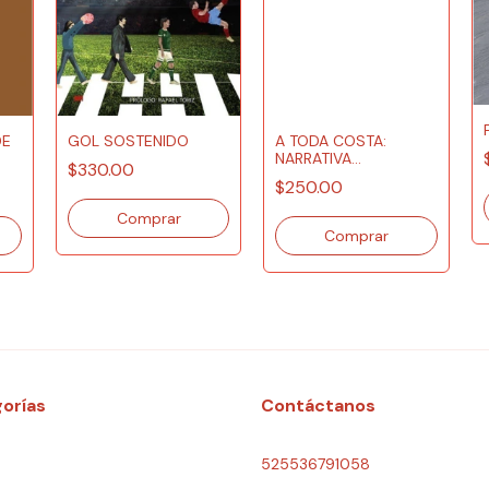
GOL SOSTENIDO
DE
A TODA COSTA:
NARRATIVA
$330.00
PUERTORRIQUELA
$250.00
CONTEMPORÁNEA
orías
Contáctanos
525536791058