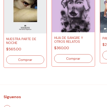
HIJA DE SANGRE Y
PA
NUESTRA PARTE DE
OTROS RELATOS
NOCHE
$2
$360.00
$565.00
Síguenos