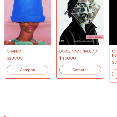
CO
CHAPEO
DOBLE NACIONALIDAD
NU
$280.00
$450.00
$3