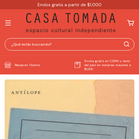
Envíos gratis a partir de $1,000
Envíos gratis en CDMX y resto
Recoje en librería
del país en compras mayores a
$1,000