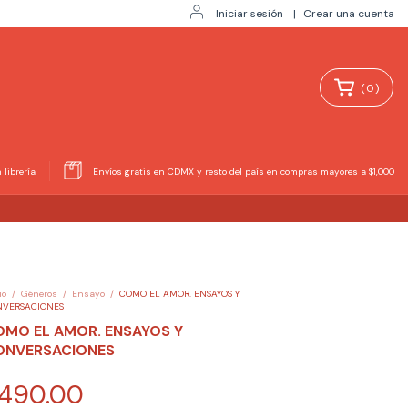
Iniciar sesión
|
Crear una cuenta
(
0
)
 librería
Envíos gratis en CDMX y resto del país en compras mayores a $1,000
io
/
Géneros
/
Ensayo
/
COMO EL AMOR. ENSAYOS Y
NVERSACIONES
OMO EL AMOR. ENSAYOS Y
ONVERSACIONES
490.00