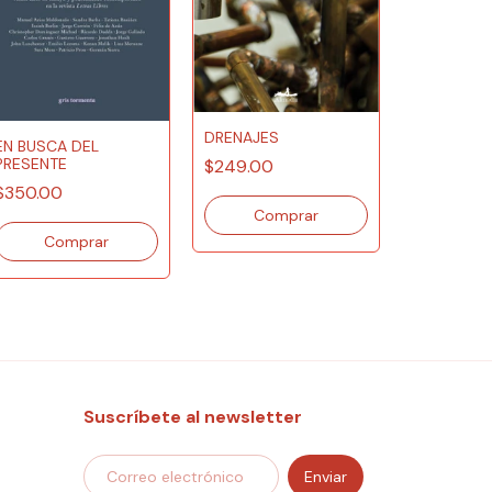
DRENAJES
EN BUSCA DEL
PRESENTE
$249.00
EL ATUEND
$350.00
LIBROS
$180.00
Suscríbete al newsletter