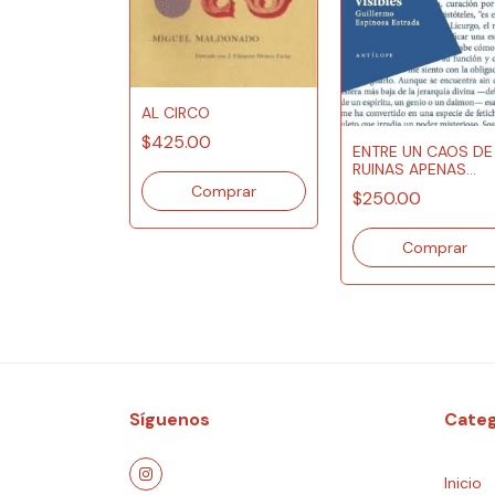
AL CIRCO
$425.00
SOS,
ENTRE UN CAOS DE
 Y PARIAS
RUINAS APENAS
VISIBLES
0
$250.00
Síguenos
Categ
Inicio