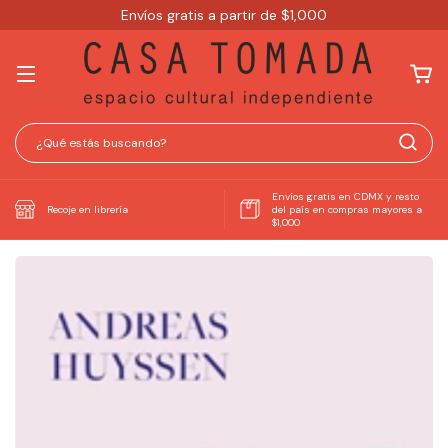
Envíos gratis a partir de $1,000
Envíos gratis en CDMX y resto
Recoje en librería
del país en compras mayores a
$1,000