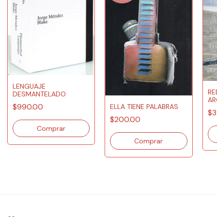
LENGUAJE
RE
DESMANTELADO
AR
$990.00
ELLA TIENE PALABRAS
AA
$3
$200.00